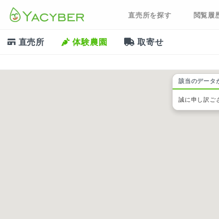
直売所を探す
閲覧履
直売所
体験農園
取寄せ
該当のデータ
誠に申し訳ご