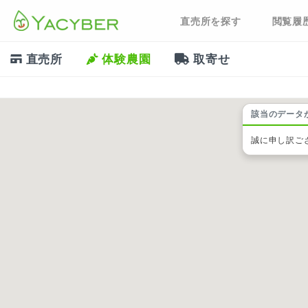
直売所を探す
閲覧履
直売所
体験農園
取寄せ
該当のデータ
誠に申し訳ご