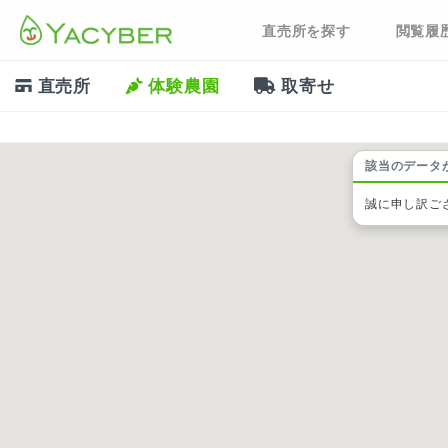
直売所を探す
閲覧履
直売所
体験農園
取寄せ
該当のデータ
誠に申し訳ご