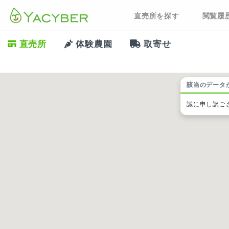
直売所を探す
閲覧履
直売所
体験農園
取寄せ
該当のデータ
誠に申し訳ご