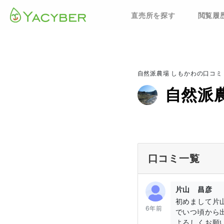
直売所を探す
閲覧履
自然派農場 しもかわの口コミ
自然派
口コミ一覧
片山 昌彦
初めまして片
6年前
でいつ頃から
よろしくお願